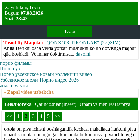
Xayirli kun, Гость!
Bugun:
07.08.2026
Soat:
23:42
Вход
Tasodifiy Maqola :
"QONXO'R TIKONLAR" (2-QSIM)
Anita Derikni osha yerda yotkan mushukni ko'rib qo'yishga majbur
qila boshladi. Vetininar doktirmisa...
davomi
порно фильмы
Порно уз
Порно узбекиское новый коллекции видео
Узбекиское звезда Порно видео 2026
анал с мамой
» Zapal video uzbekcha
Библиотека
|
Qarindoshlar (Insest)
| Opam va men real istorya
<<
1
2
3
4
5
>>
ortola bn piva ichishi boshlagandik kechasi mahallada harkuni piva
ichardik ortolarimi tugulgan kunlarida birkun rossa piva ichb uyga