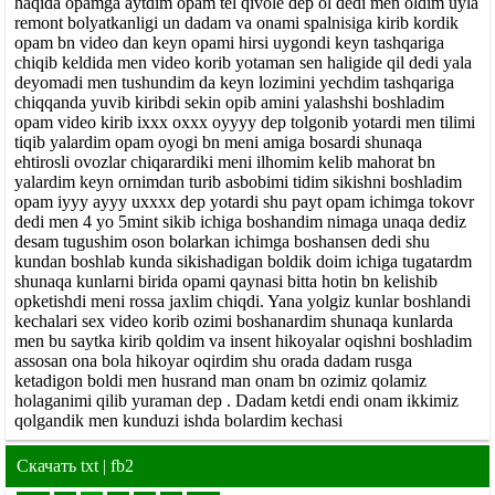
haqida opamga aytdim opam tel qivole dep ol dedi men oldim uyla
remont bolyatkanligi un dadam va onami spalnisiga kirib kordik
opam bn video dan keyn opami hirsi uygondi keyn tashqariga
chiqib keldida men video korib yotaman sen haligide qil dedi yala
deyomadi men tushundim da keyn lozimini yechdim tashqariga
chiqqanda yuvib kiribdi sekin opib amini yalashshi boshladim
opam video kirib ixxx oxxx oyyyy dep tolgonib yotardi men tilimi
tiqib yalardim opam oyogi bn meni amiga bosardi shunaqa
ehtirosli ovozlar chiqarardiki meni ilhomim kelib mahorat bn
yalardim keyn ornimdan turib asbobimi tidim sikishni boshladim
opam iyyy ayyy uxxxx dep yotardi shu payt opam ichimga tokovr
dedi men 4 yo 5mint sikib ichiga boshandim nimaga unaqa dediz
desam tugushim oson bolarkan ichimga boshansen dedi shu
kundan boshlab kunda sikishadigan boldik doim ichiga tugatardm
shunaqa kunlarni birida opami qaynasi bitta hotin bn kelishib
opketishdi meni rossa jaxlim chiqdi. Yana yolgiz kunlar boshlandi
kechalari sex video korib ozimi boshanardim shunaqa kunlarda
men bu saytka kirib qoldim va insent hikoyalar oqishni boshladim
assosan ona bola hikoyar oqirdim shu orada dadam rusga
ketadigon boldi men husrand man onam bn ozimiz qolamiz
holaganimi qilib yuraman dep . Dadam ketdi endi onam ikkimiz
qolgandik men kunduzi ishda bolardim kechasi
Скачать
txt
|
fb2