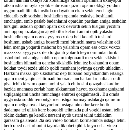
kirdm hamma uxlayabdi xonamizga kirsam opamham uxlayapdi
otkan ishlarni oylab yotib ehtirosim qozidi opami oldiga yotdim
uygonmadi lifchik tursikda uxlayatkan ekan sekin emchagini
chiqarib ezib sorishni boshladim opamda reaksiya boshlandi
emchagini emib paslab badanlarini opardim pastlam amiga tushdim
tursigini ustidan opdim opam oxx devordi sekin tusigini yecdim
ami oppoq tozalangan ajoyib ifor kelardi amini opib yalashni
boshladim opam ooxx ayyy oxxx dep beli kotarilib tushardi
boshimni ushab amiga bosardi meni birinchi marta yalashim edi
lekn menga yoqardi mahorat bn yalardim opam esa oxxx voxxx
mazzzzza ayyyyxxx deb tolgonib yotardi keyn ornimdan turib
asbobimi hol amiga soldim opam tolgonardi men sekin sikishni
boshladim bilmadim qancha sikishdik lekn tez boshandm opam
holdan toydi tezda uhlab qoldi menham joyimga qaytib uhladim .
Harkuni mazza qib sikishamiz dep hursand bolyatkandim ertasiga
opam meni yaqinlashtirmadi bu orada ancha kunlar haftalar otdi
piva ichib kirsam opami amini yalab ehtirosini qozgab sikardim
bazida unamasa zorlab ham sikkanman hayoti oxxshamaganigami
siqilganigami uncha munchaga ehtirosi qozgalmasdi . Bu orada
uyga usta soldik remontga men ishga bormay ustalarga qarardm
opam obetiga ovqat tayyorlardi ustaga nimadur kere bolib
dadamga tel qilish kere bopqoldi telimizda pul yogidi ustani telini
oldim dadam ga kerelik narsani aytib ustani telini titkiladim
qarasam galareada 2ta sex video borakan kormadimda ustaga telini
berb obed dasturhonini tayorladik obet qildik keyn osha video