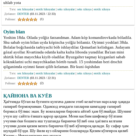
uhlab yota
Тэги:
sex hikoyalar
|
erotik hikoyalar
|
seks xikoyalar
|
seks xikoya
|
erotik xikoya
Добавил:
DENTER
(03.11.2023 / 22:33)
(1)
Рейтинг:
Oyim blan
Yoshim 18da. Oilada yolğiz farzandman. Adam kóp komandirovkada bóladila.
Shu sabab oyim bilan uyda kópincha yolğiz bólamiz. Oyimni yoshlari 38da.
Bolalar boğchasida tarbiyachi bób ishlaydilar. Qomatlari kelishgan. Judayam
gózal ayollar. Kvartirada odatda kalta kulta libosda yuradilar. Ba'zan mini
shirtik bilan mayechka kiyib oladilar. Byuzgalter taqmay kiyganlari sabab
kókraklarini uchi mayechkadan bórtib turadi. 15 yoshimdan beri drochit
qilganimda oyimni farast qilib kelaman. Bir kuni óqishdan
Тэги:
sex hikoyalar
|
erotik hikoyalar
|
seks xikoyalar
|
seks xikoya
|
erotik xikoya
Добавил:
DENTER
(03.11.2023 / 22:31)
(2)
Рейтинг:
ҚАЙНОНА ВА КУЁВ
Ҳаётимда бўган ва бугинги кунгача давом этиб келаётган нарсалар ҳақида
гапириб бермоқчиман. Одамзод ичидаги гапларни кимгадир гапириб
бермаса бўлмас экан. Бу вокеаларни бировга айтиб ҳам бўлмайди. Шунинг
учун шу сайтга ёзишга қарор қилдим. Мени касбим шифокор бўлгани
учунми ёки бошига иш тушганда биринчи бўлиб она ҳаёлига келгани
учунми доим қизим менга биринчи бўлиб кўнғироқ қилади. Бу сафар ҳам
шундай бўлди. Шу йили куз ойларини бошларида Қизим кўнғирок қилиб
Қизим – Неварангизни яна мазаси