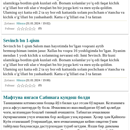
ularnikiga bordim qish kunlari edi. Borsam xolamlar yoʻq edi faqat kichik
oʻgʻillari bor edi ular oʻrtoqlari bn bir joyga keti va men uyda qoldim.
Ularning uyi katta edi 2 ta uy bor edi kattasida xolam pochcham oʻrtancha va
kichik oʻgʻillari bn yashashardi. Katta oʻgʻlillari esa 3 ta farzan
Добавил:
Hikoya
(31.01.2024 / 19:02)
(0)
Рейтинг:
Sevinch bn 1-qism
Sevinch bn 1 qism Salom man hayotimda boʻlgan voqeani aytib
bermoqchiman ismim jasur. Xullas bu voqea 16 yoshligimda boʻlgan. Jiyanim
mendan 1 yosh kichik u xolamning nevarasi edi. Ismi Sevinch. Bir kuni
ularnikiga bordim qish kunlari edi. Borsam xolamlar yoʻq edi faqat kichik
oʻgʻillari bor edi ular oʻrtoqlari bn bir joyga keti va men uyda qoldim.
Ularning uyi katta edi 2 ta uy bor edi kattasida xolam pochcham oʻrtancha va
kichik oʻgʻillari bn yashashardi. Katta oʻgʻlillari esa 3 ta farzan
Добавил:
Hikoya
(31.01.2024 / 19:00)
(0)
Рейтинг:
Мафтуна янгаси Сабинага кундош болди
Танишимни илтимосини бошқа йўл билан ҳал этсам бўларкан. Келганимга
роса афсуслантирди бу бола. Ичкиликсиз яшолмайдиган бўлиб қолибди
чоғи, келганидан бошлаб тинмай ичишяпти. Табиатан ичкиликни
ёқтирмаганим учун ичкилик бор жойдан узоқ юраман. Ҳозир ҳам Қайноға-
Куёв отамлашиб ўтиришибди, мен ичмаганимдан кейин овқатни ўзим
тайёрлаш баҳонасида дастурхондан туриб кетдим. Яхши бир димлама