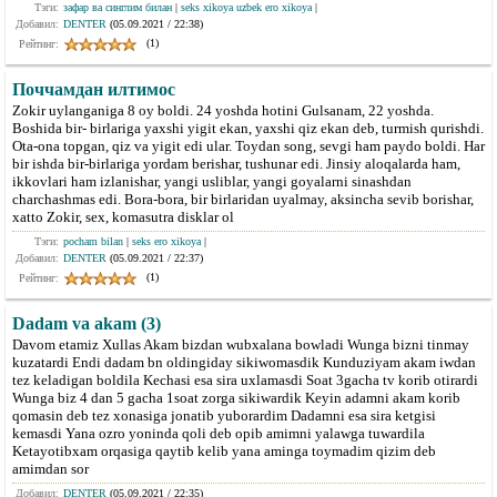
Тэги:
зафар ва синглим билан
|
seks xikoya uzbek ero xikoya
|
Добавил:
DENTER
(05.09.2021 / 22:38)
(1)
Рейтинг:
Поччамдан илтимос
Zokir uylanganiga 8 oy boldi. 24 yoshda hotini Gulsanam, 22 yoshda.
Boshida bir- birlariga yaxshi yigit ekan, yaxshi qiz ekan deb, turmish qurishdi.
Ota-ona topgan, qiz va yigit edi ular. Toydan song, sevgi ham paydo boldi. Har
bir ishda bir-birlariga yordam berishar, tushunar edi. Jinsiy aloqalarda ham,
ikkovlari ham izlanishar, yangi usliblar, yangi goyalarni sinashdan
charchashmas edi. Bora-bora, bir birlaridan uyalmay, aksincha sevib borishar,
xatto Zokir, sex, komasutra disklar ol
Тэги:
pocham bilan
|
seks ero xikoya
|
Добавил:
DENTER
(05.09.2021 / 22:37)
(1)
Рейтинг:
Dadam va akam (3)
Davom etamiz Xullas Akam bizdan wubxalana bowladi Wunga bizni tinmay
kuzatardi Endi dadam bn oldingiday sikiwomasdik Kunduziyam akam iwdan
tez keladigan boldila Kechasi esa sira uxlamasdi Soat 3gacha tv korib otirardi
Wunga biz 4 dan 5 gacha 1soat zorga sikiwardik Keyin adamni akam korib
qomasin deb tez xonasiga jonatib yuborardim Dadamni esa sira ketgisi
kemasdi Yana ozro yoninda qoli deb opib amimni yalawga tuwardila
Ketayotibxam orqasiga qaytib kelib yana aminga toymadim qizim deb
amimdan sor
Добавил:
DENTER
(05.09.2021 / 22:35)