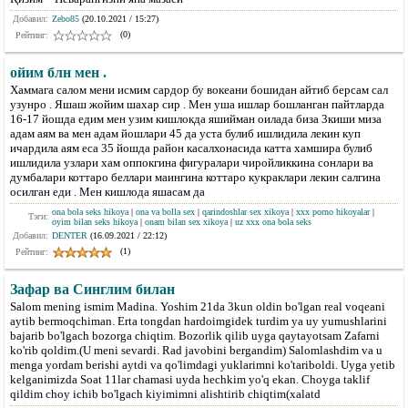
Добавил:
Zebo85
(20.10.2021 / 15:27)
(0)
Рейтинг:
ойим блн мен .
Хаммага салом мени исмим сардор бу вокеани бошидан айтиб берсам сал
узунро . Яшаш жойим шахар сир . Мен уша ишлар бошланган пайтларда
16-17 йошда едим мен узим кишлокда яшийман оилада биза 3киши миза
адам аям ва мен адам йошлари 45 да уста булиб ишлидила лекин куп
ичардила аям еса 35 йошда район касалхонасида катта хамшира булиб
ишлидила узлари хам оппокгина фигуралари чиройликкина сонлари ва
думбалари коттаро беллари маингина коттаро кукраклари лекин салгина
осилган еди . Мен кишлода яшасам да
ona bola seks hikoya
|
ona va bolla sex
|
qarindoshlar sex xikoya
|
xxx porno hikoyalar
|
Тэги:
oyim bilan seks hikoya
|
onam bilan sex xikoya
|
uz xxx ona bola seks
Добавил:
DENTER
(16.09.2021 / 22:12)
(1)
Рейтинг:
Зафар ва Синглим билан
Salom mening ismim Madina. Yoshim 21da 3kun oldin bo'lgan real voqeani
aytib bermoqchiman. Erta tongdan hardoimgidek turdim ya uy yumushlarini
bajarib bo'lgach bozorga chiqtim. Bozorlik qilib uyga qaytayotsam Zafarni
ko'rib qoldim.(U meni sevardi. Rad javobini bergandim) Salomlashdim va u
menga yordam berishi aytdi va qo'limdagi yuklarimni ko'tariboldi. Uyga yetib
kelganimizda Soat 11lar chamasi uyda hechkim yo'q ekan. Choyga taklif
qildim choy ichib bo'lgach kiyimimni alishtirib chiqtim(xalatd