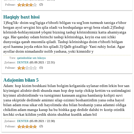
(2)
Рейтинг:
Haqiqiy baxt hissi
1)Sog'lik- doim sog'ligiga e'tiborli bôlgan va sog'lom turmush tarziga e'tibor
bergan ayol sevgini his qila oladi va boshqalarga sevgi bera oladi.2)Tashqi
kôrinish-hohlaymizm4 yôqmi bizning tashqi kôrinishimiz katta ahamiyatga
ega. Har qanday odam birinchi tashqi kôrinishiga, keyin esa uni ichki
dunyosiga qarab muomila qiladi. Tashqi kôrinishiga doim e'tiborli bölgan
ayol hamma joyda erkin his qiladi.3) Qalb gözalligi- Yani ruhiy holat. Agar
ayollar doim nimadandir nolib yashasa, yoki kimnidir y
Тэги:
qarindoshlar sex hikoya
Добавил:
DENTER
(05.09.2021 / 22:31)
(1)
Рейтинг:
Adajonim bilan 5
Adam: hop kizim boshkasi bilan bolgim kelganida uylanar edim lekin bor san
kiyimigni alishtir dedi shunda man hop dep turip chikip kettim va ustimdagini
kiyimni alishtirdimde va tursigimni karasam azgina hamlanip kolipti suvi
yana okiptide dedimde amimni silap ozimni boshantirdim yana osha hayol
bilan adam rosa sikar edi hayolimda shu bilan boshanip yana adamni oldiga
chikdim adam manga karap ha bu bishka gap dedide dalshi tv korip otirdik
kechki ovkat kildim yedik shirin shuhbat kurdik adam bil
Добавил:
DENTER
(05.09.2021 / 22:30)
(2)
Рейтинг: