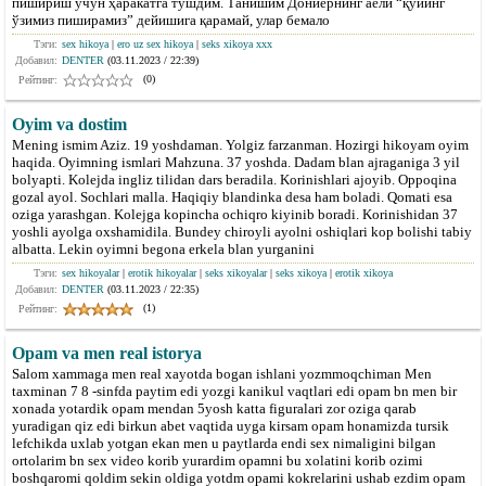
пишириш учун ҳаракатга тушдим. Танишим Дониёрнинг аёли “қўйинг
ўзимиз пиширамиз” дейишига қарамай, улар бемало
Тэги:
sex hikoya
|
ero uz sex hikoya
|
seks xikoya xxx
Добавил:
DENTER
(03.11.2023 / 22:39)
(0)
Рейтинг:
Oyim va dostim
Mening ismim Aziz. 19 yoshdaman. Yolgiz farzanman. Hozirgi hikoyam oyim
haqida. Oyimning ismlari Mahzuna. 37 yoshda. Dadam blan ajraganiga 3 yil
bolyapti. Kolejda ingliz tilidan dars beradila. Korinishlari ajoyib. Oppoqina
gozal ayol. Sochlari malla. Haqiqiy blandinka desa ham boladi. Qomati esa
oziga yarashgan. Kolejga kopincha ochiqro kiyinib boradi. Korinishidan 37
yoshli ayolga oxshamidila. Bundey chiroyli ayolni oshiqlari kop bolishi tabiy
albatta. Lekin oyimni begona erkela blan yurganini
Тэги:
sex hikoyalar
|
erotik hikoyalar
|
seks xikoyalar
|
seks xikoya
|
erotik xikoya
Добавил:
DENTER
(03.11.2023 / 22:35)
(1)
Рейтинг:
Opam va men real istorya
Salom xammaga men real xayotda bogan ishlani yozmmoqchiman Men
taxminan 7 8 -sinfda paytim edi yozgi kanikul vaqtlari edi opam bn men bir
xonada yotardik opam mendan 5yosh katta figuralari zor oziga qarab
yuradigan qiz edi birkun abet vaqtida uyga kirsam opam honamizda tursik
lefchikda uxlab yotgan ekan men u paytlarda endi sex nimaligini bilgan
ortolarim bn sex video korib yurardim opamni bu xolatini korib ozimi
boshqaromi qoldim sekin oldiga yotdm opami kokrelarini ushab ezdim opam