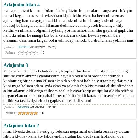
Adajonim bilan 4
man aytganizni kilaman Adam: ha koy kizim bu narsalarni sanga aytish kiyin
narsa i kegin bu narsani oylashham kiyin lekin Man: ha hech nima emas
aytavering hamma aytganizni kilaman siz nima hohlasangiz siz nimaga
muhtoj bolsangiz oshani kilaman dedimde va man yotok honamga kirip
kettim va nimalar bolganini oylanip yottim nahoti man shu gaplarni gapirdim
nahotki adam ke manga kiz bola kelark am sikkim kevoti yordam bera
olasanmi desa nima kilgan bolar edim dep nahotki bu shunchalar yokimli nars
Добавил:
DENTER
(05.09.2021 / 22:29)
(0)
Рейтинг:
Adajonim 3
Va osha kun kachon keladi dep oylanip yurdim hayolan bolsaham dadamga
siktirar edim amimni yalatar edim hayolan bolsaham boshanar edim shu
kunlarning birida nima kilsam ekan dep adamni hohlap yurgan payitlarim bir
kuni uyga kelsam adam uyda ekan va salomlaship kiyimimni alishtirdimde va
sekin adamni oldilariga chiksam adal televizor korip otiriptilar oldida telifoni
turgan ekan otiraak bir mahal birov tel kilip koldi karasam bir ayol kishi adam
oldide va tashkariga chikip gaplasha boshladi shund
Добавил:
DENTER
(05.09.2021 / 22:29)
(1)
Рейтинг:
Adajonisi bilan 2
nima kivosiz desam ha ozig ayibdorsan nega mani oldimda bunaka yurasan
ishton kiymay kalta koylakda endi ozigdan kor dedi yana labimdan opa