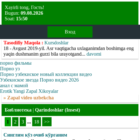
Xayirli tong, Гость!
Bugun:
09.08.2026
Soat:
15:50
Вход
Tasodifiy Maqola :
Kursdoshlar
18 - Avgust 2019-yil. Asr vaqtigacha uxlaganimdan boshimga eng
yaqin dushmanim gurzi bila urayotgand...
davomi
порно фильмы
Порно уз
Порно узбекиское новый коллекции видео
Узбекиское звезда Порно видео 2026
анал с мамой
Erotik Yangi Zapal Xikoyalar
» Zapal video uzbekcha
Библиотека
|
Qarindoshlar (Insest)
1
2
3
...
18
>>
Синглим кўз очиб кўрганим