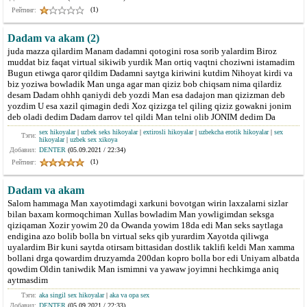
(1)
Рейтинг:
Dadam va akam (2)
juda mazza qilardim Manam dadamni qotogini rosa sorib yalardim Biroz
muddat biz faqat virtual sikiwib yurdik Man ortiq vaqtni choziwni istamadim
Bugun etiwga qaror qildim Dadamni saytga kiriwini kutdim Nihoyat kirdi va
biz yoziwa bowladik Man unga agar man qiziz bob chiqsam nima qilardiz
desam Dadam ohhh qaniydi deb yozdi Man esa dadajon man qizizman deb
yozdim U esa xazil qimagin dedi Xoz qizizga tel qiling qiziz gowakni jonim
deb oladi dedim Dadam darrov tel qildi Man telni olib JONIM dedim Da
sex hikoyalar
|
uzbek seks hikoyalar
|
extirosli hikoyalar
|
uzbekcha erotik hikoyalar
|
sex
Тэги:
hikoyalar
|
uzbek sex xikoya
Добавил:
DENTER
(05.09.2021 / 22:34)
(1)
Рейтинг:
Dadam va akam
Salom hammaga Man xayotimdagi xarkuni bovotgan wirin laxzalarni sizlar
bilan baxam kormoqchiman Xullas bowladim Man yowligimdan seksga
qiziqaman Xozir yowim 20 da Owanda yowim 18da edi Man seks saytlaga
endigina azo bolib bolla bn virtual seks qib yurardim Xayotda qiliwga
uyalardim Bir kuni saytda otirsam bittasidan dostlik taklifi keldi Man xamma
bollani drga qowardim druzyamda 200dan kopro bolla bor edi Uniyam albatda
qowdim Oldin taniwdik Man ismimni va yawaw joyimni hechkimga aniq
aytmasdim
Тэги:
aka singil sex hikoyalar
|
aka va opa sex
Добавил:
DENTER
(05.09.2021 / 22:33)