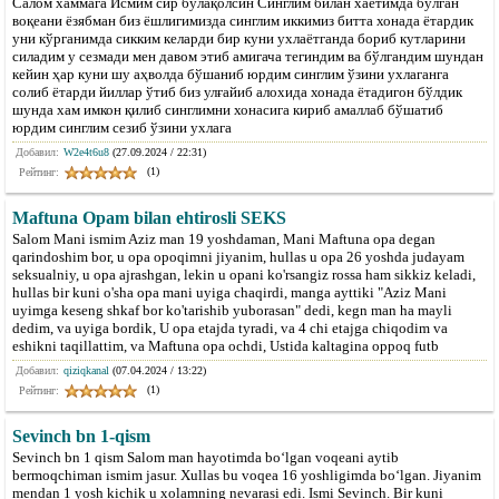
Салом хаммага Исмим сир бўлақолсин Синглим билан хаётимда бўлган
воқеани ёзябман биз ёшлигимизда синглим иккимиз битта хонада ётардик
уни кўрганимда сикким келарди бир куни ухлаётганда бориб кутларини
силадим у сезмади мен давом этиб амигача тегиндим ва бўлгандим шундан
кейин ҳар куни шу аҳволда бўшаниб юрдим синглим ўзини ухлаганга
солиб ётарди йиллар ўтиб биз улғайиб алохида хонада ётадигон бўлдик
шунда хам имкон қилиб синглимни хонасига кириб амаллаб бўшатиб
юрдим синглим сезиб ўзини ухлага
Добавил:
W2e4t6u8
(27.09.2024 / 22:31)
(1)
Рейтинг:
Maftuna Opam bilan ehtirosli SEKS
Salom Mani ismim Aziz man 19 yoshdaman, Mani Maftuna opa degan
qarindoshim bor, u opa opoqimni jiyanim, hullas u opa 26 yoshda judayam
seksualniy, u opa ajrashgan, lekin u opani ko'rsangiz rossa ham sikkiz keladi,
hullas bir kuni o'sha opa mani uyiga chaqirdi, manga ayttiki "Aziz Mani
uyimga keseng shkaf bor ko'tarishib yuborasan" dedi, kegn man ha mayli
dedim, va uyiga bordik, U opa etajda tyradi, va 4 chi etajga chiqodim va
eshikni taqillattim, va Maftuna opa ochdi, Ustida kaltagina oppoq futb
Добавил:
qiziqkanal
(07.04.2024 / 13:22)
(1)
Рейтинг:
Sevinch bn 1-qism
Sevinch bn 1 qism Salom man hayotimda boʻlgan voqeani aytib
bermoqchiman ismim jasur. Xullas bu voqea 16 yoshligimda boʻlgan. Jiyanim
mendan 1 yosh kichik u xolamning nevarasi edi. Ismi Sevinch. Bir kuni