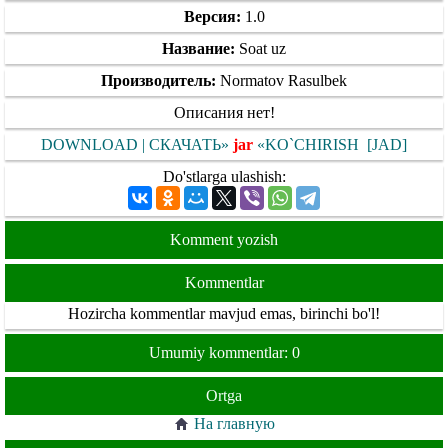
Версия:
1.0
Название:
Soat uz
Производитель:
Normatov Rasulbek
Описания нет!
DOWNLOAD | СКАЧАТЬ»
jar
«KO`CHIRISH
[JAD]
Do'stlarga ulashish:
Komment yozish
Kommentlar
Hozircha kommentlar mavjud emas, birinchi bo'l!
Umumiy kommentlar: 0
Ortga
На главную