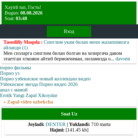
Xayirli tun, Гость!
Bugun:
08.08.2026
Soat:
03:48
Вход
Tasodifiy Maqola :
Синглим укам билан мени жалапимизга
айланди (1)
Мен сизларга синглим билан болган ва хозиргача давом
этаетган хткояни айтиб бермокчиман, оиламизда о...
davomi
порно фильмы
Порно уз
Порно узбекиское новый коллекции видео
Узбекиское звезда Порно видео 2026
анал с мамой
Erotik Yangi Zapal Xikoyalar
» Zapal video uzbekcha
Soat Uz
Joyladi:
DENTER
| Yuklandi:
710 marta
Hajmi:
[141.45 kb]