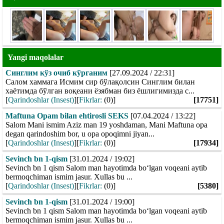
Yangi maqolalar
Синглим кўз очиб кўрганим
[27.09.2024 / 22:31]
Салом хаммага Исмим сир бўлақолсин Синглим билан
хаётимда бўлган воқеани ёзябман биз ёшлигимизда с...
[
Qarindoshlar (Insest)
][
Fikrlar:
(0)]
[17751]
Maftuna Opam bilan ehtirosli SEKS
[07.04.2024 / 13:22]
Salom Mani ismim Aziz man 19 yoshdaman, Mani Maftuna opa
degan qarindoshim bor, u opa opoqimni jiyan...
[
Qarindoshlar (Insest)
][
Fikrlar:
(0)]
[17934]
Sevinch bn 1-qism
[31.01.2024 / 19:02]
Sevinch bn 1 qism Salom man hayotimda boʻlgan voqeani aytib
bermoqchiman ismim jasur. Xullas bu ...
[
Qarindoshlar (Insest)
][
Fikrlar:
(0)]
[5380]
Sevinch bn 1-qism
[31.01.2024 / 19:00]
Sevinch bn 1 qism Salom man hayotimda boʻlgan voqeani aytib
bermoqchiman ismim jasur. Xullas bu ...