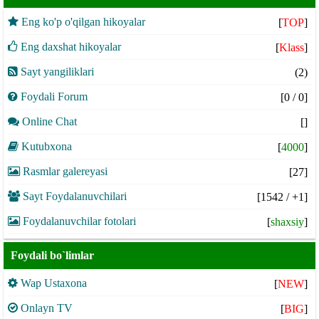
Eng ko'p o'qilgan hikoyalar
[
TOP
]
Eng daxshat hikoyalar
[
Klass
]
Sayt yangiliklari
(2)
Foydali Forum
[0 / 0]
Online Chat
[]
Kutubxona
[
4000
]
Rasmlar galereyasi
[27]
Sayt Foydalanuvchilari
[1542 /
+1
]
Foydalanuvchilar fotolari
[
shaxsiy
]
Foydali bo`limlar
Wap Ustaxona
[
NEW
]
Onlayn TV
[
BIG
]