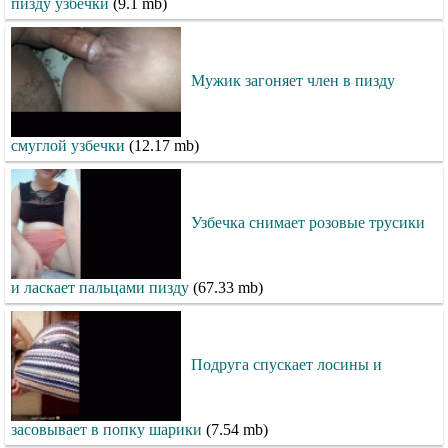
пизду узбечки
(9.1 mb)
Мужик загоняет член в пизду
смуглой узбечки
(12.17 mb)
Узбечка снимает розовые трусики
и ласкает пальцами пизду
(67.33 mb)
Подруга спускает лосины и
засовывает в попку шарики
(7.54 mb)