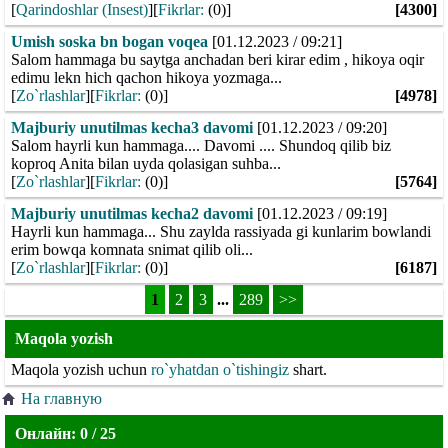
[
Qarindoshlar (Insest)
][
Fikrlar:
(0)]
[4300]
Umish soska bn bogan voqea
[01.12.2023 / 09:21]
Salom hammaga bu saytga anchadan beri kirar edim , hikoya oqir
edimu lekn hich qachon hikoya yozmaga...
[
Zo`rlashlar
][
Fikrlar:
(0)]
[4978]
Majburiy unutilmas kecha3 davomi
[01.12.2023 / 09:20]
Salom hayrli kun hammaga.... Davomi .... Shundoq qilib biz
koproq Anita bilan uyda qolasigan suhba...
[
Zo`rlashlar
][
Fikrlar:
(0)]
[5764]
Majburiy unutilmas kecha2 davomi
[01.12.2023 / 09:19]
Hayrli kun hammaga... Shu zaylda rassiyada gi kunlarim bowlandi
erim bowqa komnata snimat qilib oli...
[
Zo`rlashlar
][
Fikrlar:
(0)]
[6187]
1
2
3
...
289
>>
Maqola yozish
Maqola yozish uchun
ro`yhatdan o`tishingiz
shart.
На главную
Онлайн:
0 / 25