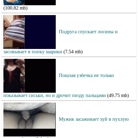
(100.82 mb)
Подруга спускает лосины и
засовывает в попку шарики
(7.54 mb)
Пошлая узбечка не только
показывает сиськи, но и дрочит пизду пальцами
(49.75 mb)
Мужик засаживает хуй в пухлую