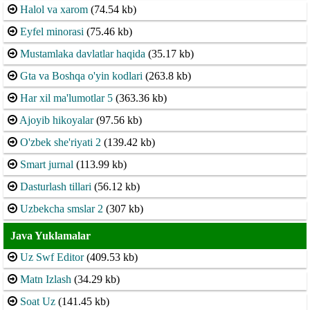
Halol va xarom
(74.54 kb)
Eyfel minorasi
(75.46 kb)
Mustamlaka davlatlar haqida
(35.17 kb)
Gta va Boshqa o'yin kodlari
(263.8 kb)
Har xil ma'lumotlar 5
(363.36 kb)
Ajoyib hikoyalar
(97.56 kb)
O'zbek she'riyati 2
(139.42 kb)
Smart jurnal
(113.99 kb)
Dasturlash tillari
(56.12 kb)
Uzbekcha smslar 2
(307 kb)
Java Yuklamalar
Uz Swf Editor
(409.53 kb)
Matn Izlash
(34.29 kb)
Soat Uz
(141.45 kb)